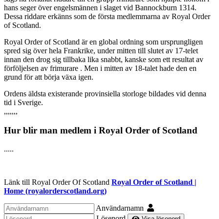
hans seger över engelsmännen i slaget vid Bannockburn 1314.
Dessa riddare erkänns som de första medlemmarna av Royal Order
of Scotland.
Royal Order of Scotland är en global ordning som ursprungligen
spred sig över hela Frankrike, under mitten till slutet av 17-telet
innan den drog sig tillbaka lika snabbt, kanske som ett resultat av
förföljelsen av frimurare . Men i mitten av 18-talet hade den en
grund för att börja växa igen.
Ordens äldsta existerande provinsiella storloge bildades vid denna
tid i Sverige.
,,,,,,,
Hur blir man medlem i Royal Order of Scotland
.....
Länk till Royal Order Of Scotland
Royal Order of Scotland |
Home (royalorderscotland.org)
Användarnamn
Lösenord
Visa lösenord